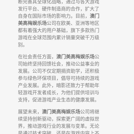
断完善其全球化战略，通过与各大游戏
发行平台、硬件制造商的合作，扩大了
自身在国际市场的影响力。目前，
澳门
美高梅娱乐场
公司在欧美、亚洲等地区
都有着强大的用户基础，旗下多款热门
游戏在全球范围内累计销量突破千万级
别。
在社会责任方面，
澳门美高梅娱乐场
公
司始终坚持回馈社会，推动公益事业的
发展。公司不仅定期捐资助学，还积极
参与绿色环保项目，倡导可持续的游戏
产业发展。此外，暗影还致力于帮助年
轻游戏开发者成长，为他们提供培训与
支持，促进游戏产业生态的健康发展。
展望未来，
澳门美高梅娱乐场
公司将继
续坚持创新驱动，探索更广阔的虚拟世
界，推动游戏行业的发展与变革。无论
是通过技术突破，还是在游戏内容上不