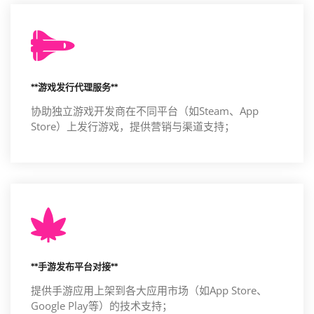
**游戏发行代理服务**
协助独立游戏开发商在不同平台（如Steam、App
Store）上发行游戏，提供营销与渠道支持；
**手游发布平台对接**
提供手游应用上架到各大应用市场（如App Store、
Google Play等）的技术支持；