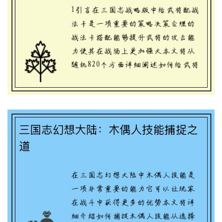
三国志战略版：攻无不克，以战法卡
为武将配备，征战乾坤
三国志幻想大陆：木偶人技能捕捉之
道