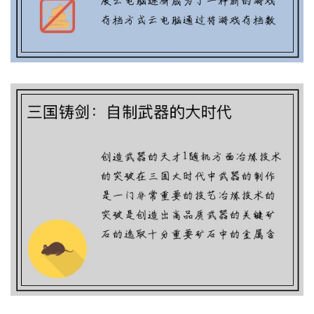
备份技巧
三国铸剑：自制武器的大时代